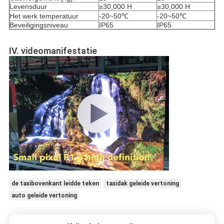
Levensduur
≥30,000 H
≥30,000 H
Het werk temperatuur
-20~50℃
-20~50℃
Beveiligingsniveau
IP65
IP65
IV. videomanifestatie
de taxibovenkant leidde teken
taxidak geleide vertoning
auto geleide vertoning