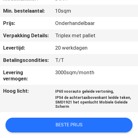
Min. bestelaantal:
10sqm
KWALITEITSCONTROLE
Prijs:
Onderhandelbaar
NIEUWS
Verpakking Details:
Triplex met pallet
Levertijd:
20 werkdagen
SITEMAP
Betalingscondities:
T/T
PRIVACYBELEID
Levering
3000sqm/month
vermogen:
Hoog licht:
,
IP65 voorauto geleide vertoning
,
IP54 de achtertaxibovenkant leidde teken
SMD1921 het openlucht Mobiele Geleide
Scherm
BESTE PRIJS