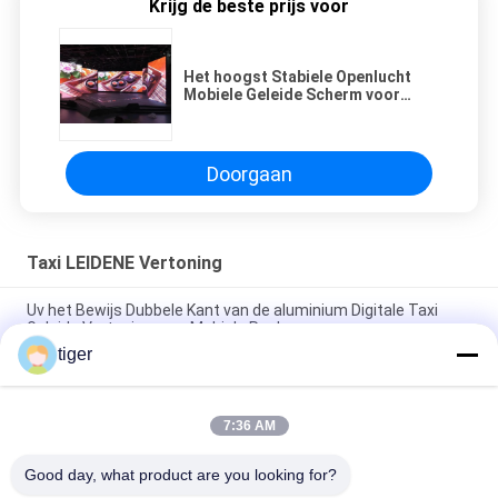
Krijg de beste prijs voor
Het hoogst Stabiele Openlucht
Mobiele Geleide Scherm voor
stadium met hoge
definitievernieuwingsfrequentie
Doorgaan
Taxi LEIDENE Vertoning
Uv het Bewijs Dubbele Kant van de aluminium Digitale Taxi
Geleide Vertoning voor Mobiele Reclame
tiger
P4 leidde de Externe Reclameauto Draadloze de Controle
Hoge Helderheid van de Tekenvertoning
7:36 AM
4mm Taxi Geleide Vertonings Draadloze Controle met
Brandbewijs/Waterdicht Aluminiumkabinet
Good day, what product are you looking for?