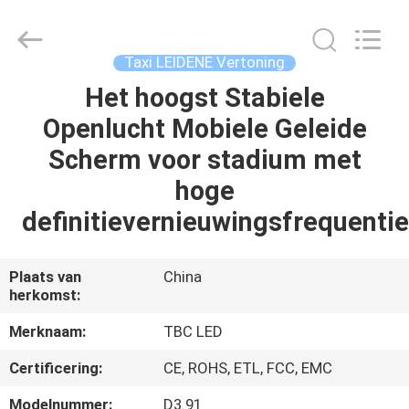
2026
Topbright
Creation
Limited.
All
Taxi LEIDENE Vertoning
Rights
Reserved.
Het hoogst Stabiele
HUIS
Openlucht Mobiele Geleide
PRODUCTEN
Scherm voor stadium met
hoge
VR-
definitievernieuwingsfrequentie
SHOW
Plaats van
China
herkomst:
ONGEVEER
ONS
Merknaam:
TBC LED
Certificering:
CE, ROHS, ETL, FCC, EMC
FABRIEKSREIS
Modelnummer:
D3.91