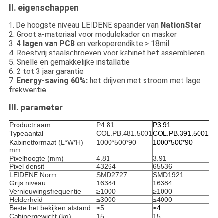
II. eigenschappen
De hoogste niveau LEIDENE spaander van
NationStar
1.
2. Groot a-materiaal voor modulekader en masker
3.
4 lagen van PCB
en verkoperendikte > 18mil
4. Roestvrij staalschroeven voor kabinet het assembleren
5. Snelle en gemakkelijke installatie
6. 2 tot 3 jaar garantie
7.
Energy-saving 60%:
het drijven met stroom met lage
frekwentie
III. parameter
Productnaam
P4.81
P3.91
Typeaantal
COL.PB.481.5001
COL.PB.391.5001
Kabinetformaat (L*W*H)
1000*500*90
1000*500*90
mm
Pixelhoogte (mm)
4.81
3.91
Pixel densit
43264
65536
LEIDENE Norm
SMD2727
SMD1921
Grijs niveau
16384
16384
Vernieuwingsfrequentie
≥1000
≥1000
Helderheid
≤3000
≤4000
Beste het bekijken afstand
≥5
≥4
Cabinergewicht (kg)
15
15