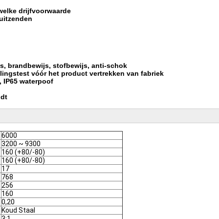
 welke drijfvoorwaarde
 uitzenden
, brandbewijs, stofbewijs, anti-schok
illingstest vóór het product vertrekken van fabriek
, IP65 waterpoof
udt
6000
3200 ~ 9300
160 (+80/-80)
160 (+80/-80)
17
768
256
160
0,20
Koud Staal
3:1