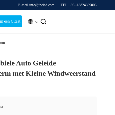
E-mail info@tbcled.com
TEL.: 86--18824669006


m een Citaat
50mm
biele Auto Geleide
herm met Kleine Windweerstand
na