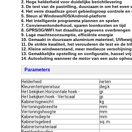
2. Hoge helderheid voor duidelijke berichtlevering
3. De test van de pastrilling, duurzaam in om het even
4.
Het verre draadloze groot gebiedsgroep controle en
5. Steun al Windows/IOS/Android-platform
6. Het intelligente programma plannen en spelen
7. Convienentonderhoud, sparen loonkosten en tijd
8. GPRS/3G/WIFI het draadloze gegevens overbrengen
9. Lage machtsconsumptie, efficiënte energie
10. Gemaakt in duurzaam aluminium materieel, UVbewijs
11. De strikte kwaliteit, het verouderen de test en de tr
12. Kleine windweerstand, meer modieuze verschijning
13. Gemakkelijke opstelling en configuratie, hassel vrij
14. Autosluiting wanneer de motor van een auto opho
Parameters
Helderheid
neten
Kleurentemperatuur
deg.k
Het bekijken Horizontale hoek -
gr.
Het bekijken hoek - Verticaal
gr.
Kabinetsgewicht
kg
Vertoningsbreedte
mm
Vertoningshoogte
mm
Kabinetsdiepte
mm
Kabinetsgebied
sq. m.
Kabinetsmateriaal
Beeldverhouding