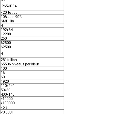
IP65/IP54
- 20 tot 50
10% aan 90%
SMD 3in1
4
192x64
12288
250
62500
62500
4
281trillion
65536 niveaus per kleur
100
16
60
1920
110/240
50/60
400/140
≥10000
≥100000
<5%
<0.0001