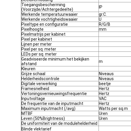
Toegangsbescherming
IP
(Voorzijde/Achtergedeelte)
Werkende temperatuurwaaier
gr.C.
Werkende vochtigheidswaaier
U
Pixeltype en configuratie
R/G/B
Pixelhoogte
mm
Pixelmatrijs per kabinet
Pixel per kabinet
Lijnen per meter
Pixel per sq. meter
LEDs per sq. meter
Geadviseerde minimum het bekijken
m
afstand
Kleuren
Grijze schaal
Niveaus
Helderheidscontrole
Niveaus
Digitale verwerking
beetje
Framesnelheid
Hertz
Vertoningsvernieuwingsfrequentie
Hertz
Inputvoltage
VAC
De frequentie van de inputmacht
Hertz
Maximum inputmacht (/avg)
Watts per sq.m
MTBF
Uren
Leven (50%Brightness)
Uren
De uniformiteit van de modulehelderheid
Blinde vlektarief