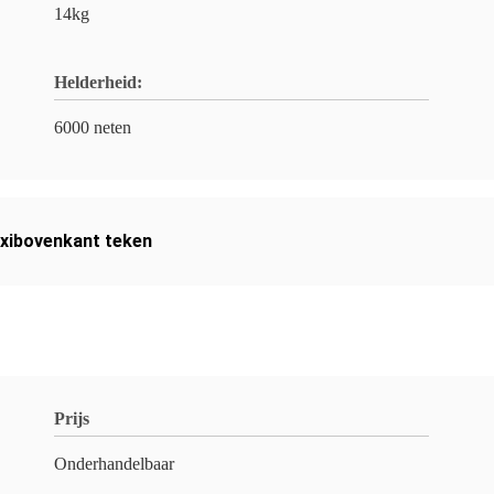
14kg
Helderheid:
6000 neten
axibovenkant teken
Prijs
Onderhandelbaar