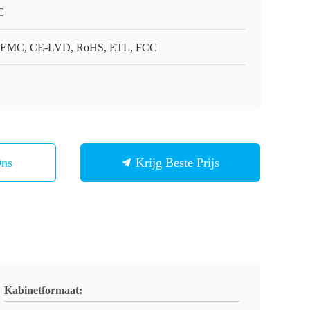
C
EMC, CE-LVD, RoHS, ETL, FCC
Ons
Krijg Beste Prijs
Kabinetformaat: