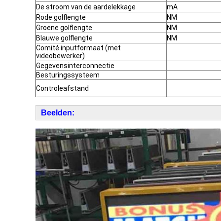
De stroom van de aardelekkage
mA
Rode golflengte
NM
Groene golflengte
NM
Blauwe golflengte
NM
Comité inputformaat (met
videobewerker)
Gegevensinterconnectie
Besturingssysteem
Controleafstand
Beelden: