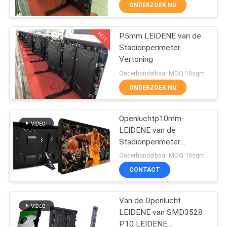
ONDERZOEK NU
KWALITEITSCONTROLE
HOT
P5mm LEIDENE van de
48
Stadionperimeter
NIEUWS
Vertoning
LEIDENE
Onderhandelbaar MOQ:10sqm
Reclamevertoning
SITEMAP
ONDERZOEK NU
PRIVACYBELEID
Openluchtp10mm-
LEIDENE van de
Stadionperimeter
207
Vertonings Hoge
Onderhandelbaar MOQ:10sqm
Helderheid 6000nits
LEIDENE van de
CONTACT
stadiumhuur
Van de Openlucht
Vertoning
LEIDENE van SMD3528
P10 LEIDENE