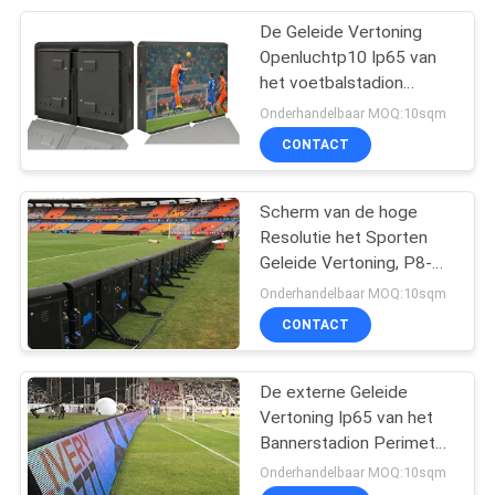
De Geleide Vertoning
106
Openluchtp10 Ip65 van
Openlucht LEIDEN
het voetbalstadion
Perimeter met
Onderhandelbaar MOQ:10sqm
Aanplakbord
Aluminiumkabinet
CONTACT
Scherm van de hoge
Resolutie het Sporten
Geleide Vertoning, P8-
122
Voetbal Adverterende
Onderhandelbaar MOQ:10sqm
Binnen LEIDENE
Raad
CONTACT
Videomuur
De externe Geleide
Vertoning Ip65 van het
Bannerstadion Perimeter
voor Voetbalgebied
Onderhandelbaar MOQ:10sqm