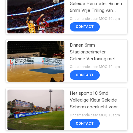
Geleide Perimeter Binnen
6mm Vrije Trilling van
34
Reclameraad
Onderhandelbaar MOQ:10sqm
Volledige Kleuren
CONTACT
LEIDENE Vertoning
Binnen 6mm
Stadionperimeter
Geleide Vertoning met
Digitaal het
Onderhandelbaar MOQ:10sqm
Schermcomité 1920Hz
CONTACT
35
SMD-LEIDENE
Het sportp10 Smd
Volledige Kleur Geleide
Vertoning
Scherm openlucht voor
Voetbal Logo Advertising
Onderhandelbaar MOQ:10sqm
CONTACT