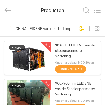
2026
Topbright
Creation
Producten
Limited.
All
Rights
Reserved.
HUIS
175
CHINA LEIDENE van de stadionperimeter Vertoning
HD LEIDENE
PRODUCTEN
Vertoning
HOT
3840Hz LEIDENE van de
stadionperimeter
VR-
Vertoning
SHOW
Onderhandelbaar MOQ:10sqm
ONDERZOEK NU
22
ONGEVEER
HOT
960x960mm LEIDENE
ONS
COB LED-scherm
van de Stadionperimeter
Vertoning
FABRIEKSREIS
Onderhandelbaar MOQ:10sqm