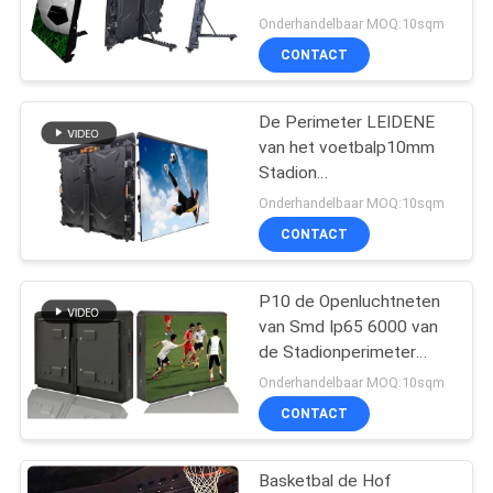
Vertonings6000nits het
Onderhandelbaar MOQ:10sqm
Hoge Helderheid Scherm
CONTACT
54
LEIDENE van de
De Perimeter LEIDENE
van het voetbalp10mm
stadionperimeter
Stadion
Vertonings6000nits
Vertoning
Onderhandelbaar MOQ:10sqm
Hoge Helderheid
CONTACT
P10 de Openluchtneten
28
van Smd Ip65 6000 van
geleide
de Stadionperimeter
Geleide Vertoning met
Onderhandelbaar MOQ:10sqm
netwerkvertoning
Uvbewijs
CONTACT
Basketbal de Hof