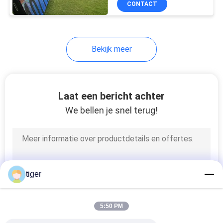
CONTACT
36
Het gebogen
LEIDENE Scherm
Bekijk meer
Laat een bericht achter
We bellen je snel terug!
47
Transparante
LEIDENE Vertoning
tiger
5:50 PM
109