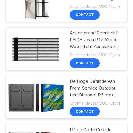
Brightness 8000nits
Onderhandelbaar MOQ:10sqm
CONTACT
54
LEIDENE van de
Adverterend Openlucht
LEIDEN van P15.62mm
stadionperimeter
Waterdicht Aanplakbord
8000nits IP68
Vertoning
Onderhandelbaar MOQ:10sqm
CONTACT
De Hoge Definitie van
28
Front Service Outdoor
geleide
Led Billboard P5 met
Betrouwbare Prestaties
Onderhandelbaar MOQ:10sqm
netwerkvertoning
CONTACT
P4 de Grote Geleide