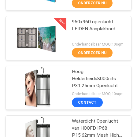
ONDERZOEK NU
KWALITEITSCONTROLE
HOT
960x960 openlucht
48
LEIDEN Aanplakbord
NIEUWS
LEIDENE
Onderhandelbaar MOQ:10sqm
Reclamevertoning
SITEMAP
ONDERZOEK NU
PRIVACYBELEID
Hoog
Helderheids8000nits
P31.25mm Openlucht
207
LEIDEN Waterdicht
Onderhandelbaar MOQ:10sqm
Aanplakbord IP68
LEIDENE van de
CONTACT
stadiumhuur
Waterdicht Openlucht
Vertoning
van HOOFD IP68
P15.62mm Mesh High