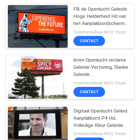
P8 de Openlucht Geleide
106
Hoge Helderheid Hd van
Openlucht LEIDEN
het Aanplakbordscherm
voor Straatreclame
Onderhandelbaar MOQ:10sqm
Aanplakbord
CONTACT
6mm Openlucht reclame
Geleide Vertoning, Slanke
Geleide
113
Videovertoningscomités
Onderhandelbaar MOQ:10sqm
Binnen LEIDENE
CONTACT
Videomuur
Digitaal Openlucht Geleid
Aanplakbord P4 Hd,
Volledige Kleur Geleide
Adverterende Raad
Onderhandelbaar MOQ:10sqm