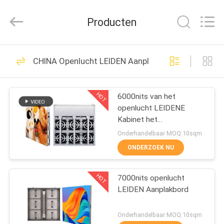
2026
Topbright
Creation
Producten
Limited.
All
Rights
Reserved.
HUIS
175
CHINA Openlucht LEIDEN Aanplakbord
HD LEIDENE
PRODUCTEN
Vertoning
HOT
6000nits van het
openlucht LEIDENE
VR-
Kabinet het
SHOW
Schermp10mm IP68 het
Onderhandelbaar MOQ:10sqm
Waterdichte SMD
ONDERZOEK NU
Aluminium
22
ONGEVEER
HOT
7000nits openlucht
ONS
COB LED-scherm
LEIDEN Aanplakbord
FABRIEKSREIS
Onderhandelbaar MOQ:10sqm