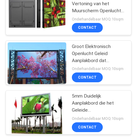
Vertoning van het
Muurscherm Openlucht
34
voor Hoge
Onderhandelbaar MOQ:10sqm
Beëindigenrestaurant/Hotels
Volledige Kleuren
CONTACT
LEIDENE Vertoning
Groot Elektronisch
Openlucht Geleid
Aanplakbord dat
Dynamische Digitaal van
Onderhandelbaar MOQ:10sqm
P10 adverteert
CONTACT
35
SMD-LEIDENE
5mm Duidelijk
Aanplakbord die het
Vertoning
Geleide
Vertoningsscherm voor
Onderhandelbaar MOQ:10sqm
Openlucht 160 Graad
CONTACT
adverteren