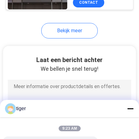
CONTACT
36
Het gebogen
LEIDENE Scherm
Bekijk meer
Laat een bericht achter
We bellen je snel terug!
47
Transparante
LEIDENE Vertoning
tiger
9:23 AM
109