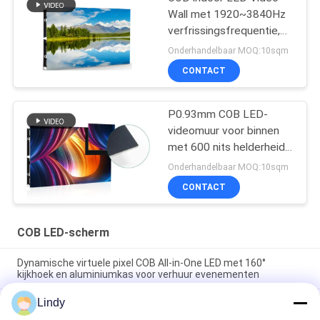
Wall met 1920~3840Hz
verfrissingsfrequentie,
160° kijkhoek en 0,78mm
Onderhandelbaar MOQ:10sqm
pixelpitch voor een
CONTACT
hoogdichtheidsscherm
P0.93mm COB LED-
videomuur voor binnen
met 600 nits helderheid,
3840 Hz
Onderhandelbaar MOQ:10sqm
vernieuwingsfrequentie
CONTACT
en IP54 wasbaar
oppervlak
COB LED-scherm
Dynamische virtuele pixel COB All-in-One LED met 160°
kijkhoek en aluminiumkas voor verhuur evenementen
Lindy
Dynamisch virtueel Pixel COB-LED-display met 160° kijkhoek
en aluminiumkas voor premium conferentieruimtes