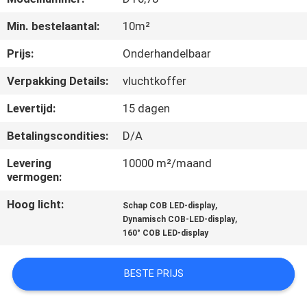
Min. bestelaantal:
10m²
KWALITEITSCONTROLE
Prijs:
Onderhandelbaar
NIEUWS
Verpakking Details:
vluchtkoffer
Levertijd:
15 dagen
SITEMAP
Betalingscondities:
D/A
PRIVACYBELEID
Levering
10000 m²/maand
vermogen:
Hoog licht:
,
Schap COB LED-display
,
Dynamisch COB-LED-display
160° COB LED-display
BESTE PRIJS