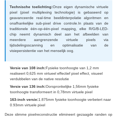
Technische toelichting:
Onze eigen dynamische virtuele
pixel (pixel multiplexing technologie) is gebaseerd op
geavanceerde real-time beeldinterpolatie algoritmen en
onafhankelijke sub-pixel drive controle.In plaats van de
traditionele één-op-één-pixel mapping, elke R/G/B-LED-
chip neemt dynamisch deel aan het afbeelden van
meerdere aangrenzende virtuele pixels via
tijdsdelingsscanning en optimalisatie van de
visiepersistentie van het menselijk oog.
Versie van 108 inch:
Fysieke toonhoogte van 1,2 mm
realiseert 0,625 mm virtueel effectief pixel effect, visueel
verdubbelen van de native resolutie
Versie van 136 inch:
Oorspronkelijke 1,56mm fysieke
toonhoogte transformeert in 0,78mm virtuele pixel
163-inch versie:
1.875mm fysieke toonhoogte verbetert naar
0.93mm virtuele pixel
Deze slimme pixelreconstructie elimineert gezaagde randen op