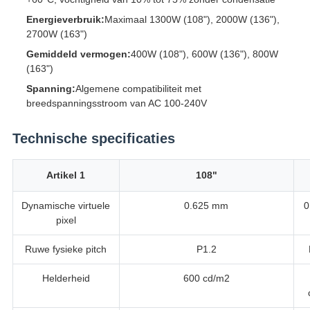
Energieverbruik:
Maximaal 1300W (108"), 2000W (136"),
2700W (163")
Gemiddeld vermogen:
400W (108"), 600W (136"), 800W
(163")
Spanning:
Algemene compatibiliteit met
breedspanningsstroom van AC 100-240V
Technische specificaties
Artikel 1
108"
Dynamische virtuele
0.625 mm
0
pixel
Ruwe fysieke pitch
P1.2
Helderheid
600 cd/m2