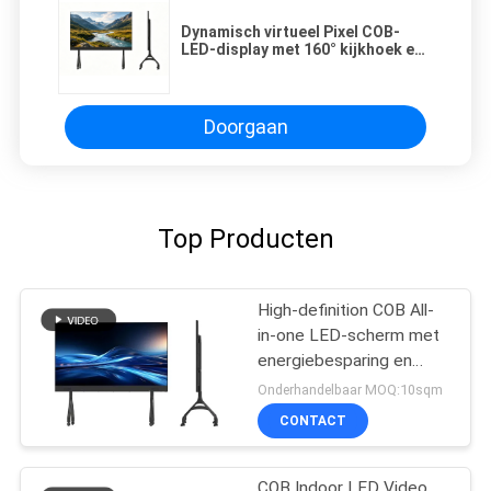
Dynamisch virtueel Pixel COB-
LED-display met 160° kijkhoek en
aluminiumkas voor premium
conferentieruimtes
Doorgaan
Top Producten
High-definition COB All-
in-one LED-scherm met
energiebesparing en
dynamisch afspelen van
Onderhandelbaar MOQ:10sqm
beeld en video
CONTACT
COB Indoor LED Video