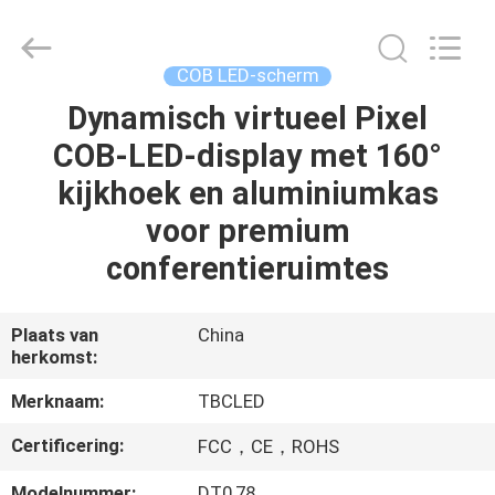
2026
Topbright
Creation
Limited.
All
COB LED-scherm
Rights
Reserved.
Dynamisch virtueel Pixel
HUIS
COB-LED-display met 160°
PRODUCTEN
kijkhoek en aluminiumkas
voor premium
VR-
conferentieruimtes
SHOW
Plaats van
China
herkomst:
ONGEVEER
ONS
Merknaam:
TBCLED
Certificering:
FCC，CE，ROHS
FABRIEKSREIS
Modelnummer:
DT0,78