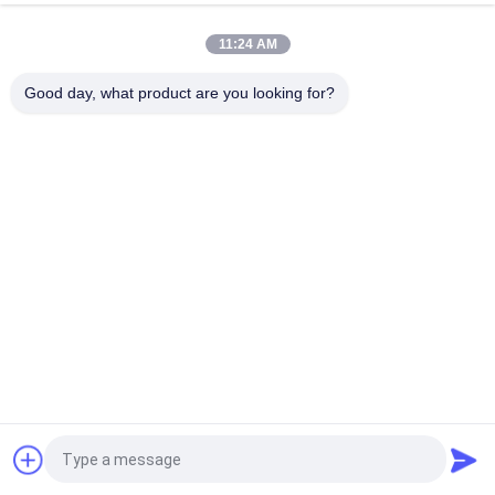
COB P1.53 4K LED-display met Flip-Chip-technologie
11:24 AM
Waterdicht, stofdicht en magnetische houder voor naadloze
splitsing
Good day, what product are you looking for?
populaire categorieën
Alle
HD LEIDENE 
COB LED-Scherm
Vertoning
LEIDENE 
LEIDENE Van De 
Reclamevertoning
Stadiumhuur 
Vertoning
LEIDENE Van De 
Geleide 
Stadionperimeter 
Netwerkvertoning
Vertoning
Volledige Kleuren 
SMD-LEIDENE 
LEIDENE Vertoning
Vertoning
Vraag een offerte aan