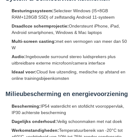
Besturingssysteem:
Selecteer Windows (I5+8GB
RAM+128GB SSD) of zelfstandig Android 11-systeem
Draadloze schermprojectie:
Ondersteunt iPhone, iPad,
Android smartphones, Windows & Mac laptops
Multi-screen casting:
met een vermogen van meer dan 50
W
Audio:
Ingebouwde surround stereo luidsprekers plus
uitbreidbare externe microfoon/camera interface
Ideaal voor:
Cloud live uitzending, medische op afstand en
online trainingsbijeenkomsten
Milieubescherming en energievoorziening
Bescherming:
IP54 waterdicht en stofdicht vooroppervlak,
IP30 achterste bescherming
Dagelijks onderhoud:
Veilig schoonmaken met nat doek
Werkomstandigheden:
Temperatuurbereik van -20°C tot
+60°C, vochtigheid van 10% tot 75% zonder condensatie