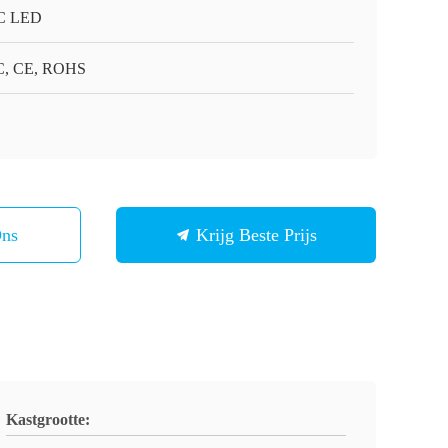
C LED
, CE, ROHS
Ons
Krijg Beste Prijs
Kastgrootte: