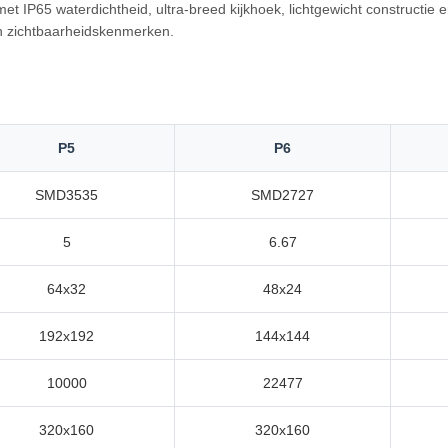
t IP65 waterdichtheid, ultra-breed kijkhoek, lichtgewicht constructie
en zichtbaarheidskenmerken.
P5
P6
SMD3535
SMD2727
5
6.67
64x32
48x24
192x192
144x144
10000
22477
320x160
320x160