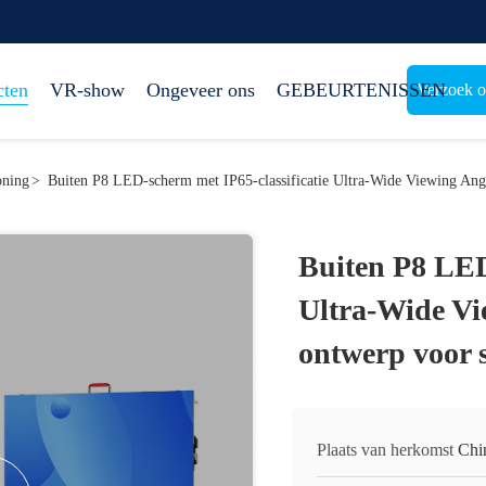
cten
VR-show
Ongeveer ons
GEBEURTENISSEN
Verzoek o
oning
>
Buiten P8 LED-scherm met IP65-classificatie Ultra-Wide Viewing Angl
Buiten P8 LED
Ultra-Wide Vi
ontwerp voor 
Plaats van herkomst
Chi