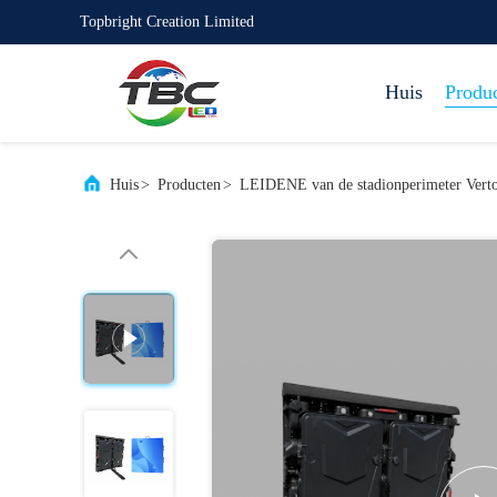
Topbright Creation Limited
Huis
Produ
Huis
>
Producten
>
LEIDENE van de stadionperimeter Vert