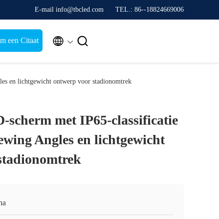
E-mail info@tbcled.com
TEL.: 86--18824669006


m een Citaat
es en lichtgewicht ontwerp voor stadionomtrek
-scherm met IP65-classificatie
ewing Angles en lichtgewicht
stadionomtrek
na