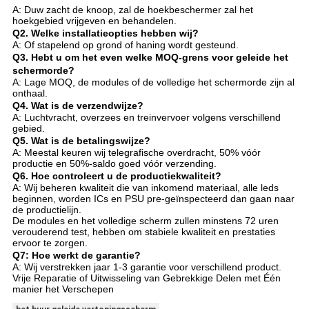
A: Duw zacht de knoop, zal de hoekbeschermer zal het
hoekgebied vrijgeven en behandelen.
Q2.
Welke installatieopties hebben wij?
A: Of stapelend op grond of haning wordt gesteund.
Q3.
Hebt u om het even welke MOQ-grens voor geleide het
schermorde?
A: Lage MOQ, de modules of de volledige het schermorde zijn al
onthaal.
Q4.
Wat is de verzendwijze?
A: Luchtvracht, overzees en treinvervoer volgens verschillend
gebied.
Q5.
Wat is de betalingswijze?
A: Meestal keuren wij telegrafische overdracht, 50% vóór
productie en 50%-saldo goed vóór verzending.
Q6.
Hoe controleert u de productiekwaliteit?
A: Wij beheren kwaliteit die van inkomend materiaal, alle leds
beginnen, worden ICs en PSU pre-geïnspecteerd dan gaan naar
de productielijn.
De modules en het volledige scherm zullen minstens 72 uren
verouderend test, hebben om stabiele kwaliteit en prestaties
ervoor te zorgen.
Q7: Hoe werkt de garantie?
A: Wij verstrekken jaar 1-3 garantie voor verschillend product.
Vrije Reparatie of Uitwisseling van Gebrekkige Delen met Één
manier het Verschepen