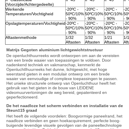
(Voorzijde/Achtergedeelte)
Werkende
-20ºC -
-20ºC -
-20ºC -
-2
Temperaturen/Vochtigheid
50ºC/10%
50ºC/10%
50ºC/10%
50
- 90%
- 90%
- 90%
- 
Opslagtemperaturen/Vochtigheid
-20ºC -
-20ºC -
-20ºC -
-2
50ºC/10%
50ºC/10%
50ºC/10%
50
- 90%
- 90%
- 90%
- 
Aftastenmethode
1/32
1/32
1/21
1/
Aftasten
Aftasten
Aftasten
Af
Matrijs Gegoten aluminium lichtgewichtstructuur
De openluchthuurreeks wordt ontworpen om aan de vereisten 
van een brede waaier van toepassingen te voldoen. Door 
nadenkend techniek en vakmanschap, kenmerkt de 
OpenluchtⅠhuurreeks het dunne, lichtgewicht, met hoge 
weerstand gieten in een modulair ontwerp om een brede 
waaier van eenvoudige of complexe toepassingen te passen. 
Het unieke structurele ontwerp van Openluchthuur heeft het 
gebruik van het gieten in de bouw van LEIDENE 
videomuurvertoningen de weg bereid, gepatenteerd en 
geperfectioneerd.
De het naadloze het scherm verbinden en installatie van de 
Steun±15 graad
Het heeft de volgende voordelen: Boogvormige paneelrand, het 
naadloze verbinden en geen hoekacquirement, perfecte boog-
buigende levendige visuele gevolgen van de paneeltechnologie 