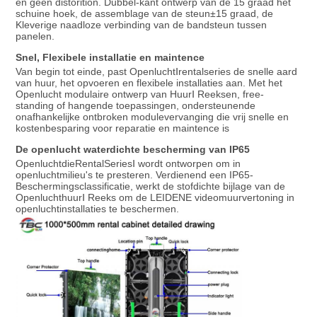
en geen distorition. Dubbel-kant ontwerp van de 15 graad het 
schuine hoek, de assemblage van de steun±15 graad, de 
Kleverige naadloze verbinding van de bandsteun tussen 
panelen.
Snel, Flexibele installatie en maintence
Van begin tot einde, past OpenluchtⅠrentalseries de snelle aard 
van huur, het opvoeren en flexibele installaties aan. Met het 
Openlucht modulaire ontwerp van HuurⅠ Reeksen, free-
standing of hangende toepassingen, ondersteunende 
onafhankelijke ontbroken modulevervanging die vrij snelle en 
kostenbesparing voor reparatie en maintence is
De openlucht waterdichte bescherming van IP65
OpenluchtdieRentalSeriesⅠ wordt ontworpen om in 
openluchtmilieu's te presteren. Verdienend een IP65-
Beschermingsclassificatie, werkt de stofdichte bijlage van de 
OpenluchthuurⅠ Reeks om de LEIDENE videomuurvertoning in 
openluchtinstallaties te beschermen.