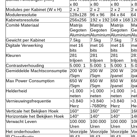
x 80
x 80
x 80
x 
Modules per Kabinet (W x H)
2 x 2
2 x 2
2 x 2
2 x
Moduleresolutie
128x128
96 x 96
84 x 84
64
Kabinetsresolutie
256x256
192 x 192
168 x 168
12
Comité Materiaal
Matrijs
Matrijs
Matrijs
Mat
Gegoten
Gegoten
Gegoten
Ge
Aluminium
Aluminium
Aluminium
Al
Gewicht per Kabinet
7.5kg
7.5kg
7.5kg
7.
Digitale Verwerking
met 16
met 16
met 16
me
bits
bits
bits
bit
Kleuren
281
281
281
28
triljoen
triljoen
triljoen
tri
Contrastverhouding
5.000: 1
5.000: 1
5.000: 1
5.
Gemiddelde Machtsconsumptie
200 W
200 W
200 W
20
/Sqm
/Sqm
/panel
/p
Max Power Consumption
650 W
650 W
650 W
65
/Sqm
/Sqm
/panel
/p
Helderheid
>1.000
>1.000
>1.000
>1
neten
neten
neten
ne
Vernieuwingsfrequentie
>3.840
>3.840
>3.840
>3
Herz
-7680Hz
Herz
He
Verticale het Bekijken Hoek
160°
160°
160°
16
Horizontale het Bekijken Hoek
140°
140°
140°
14
Verwacht Leven
100.000
100.000
100.000
10
Uren
Uren
Uren
Ur
Het onderhouden
Voorzijde
Voorzijde
Voorzijde
Vo
IP Classificatie
IP 43
IP 43
IP 43
IP