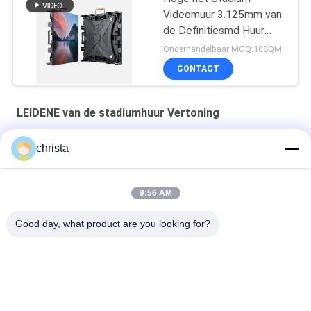
Videomuur 3.125mm van
de Definitiesmd Huur
3.91mm Pixelhoogte
Onderhandelbaar MOQ:10SQM
CONTACT
LEIDENE van de stadiumhuur Vertoning
Reuzereeks 500x500mm Huur van de LEIDENE Doos het
christa
Scherm3840hz de Verwijderbare Macht
Giant Series 500x1000mm Led Stage Screen Verhuur P2.6
9:56 AM
Glory Series 500x1000mm Binnenhuur LEIDENE Vertoning
Good day, what product are you looking for?
populaire categorieën
Alle
HD LEIDENE 
COB LED-Scherm
Vertoning