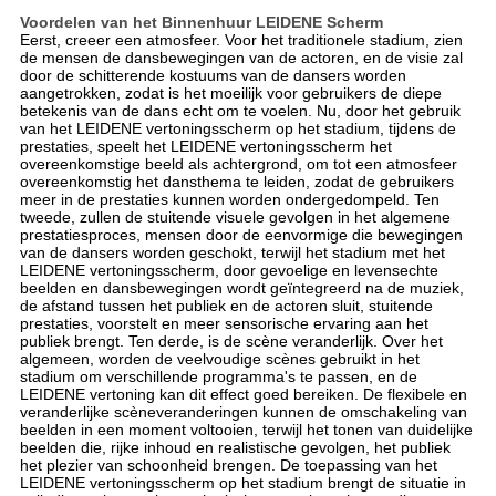
Voordelen van het Binnenhuur LEIDENE Scherm
Eerst, creeer een atmosfeer. Voor het traditionele stadium, zien 
de mensen de dansbewegingen van de actoren, en de visie zal 
door de schitterende kostuums van de dansers worden 
aangetrokken, zodat is het moeilijk voor gebruikers de diepe 
betekenis van de dans echt om te voelen. Nu, door het gebruik 
van het LEIDENE vertoningsscherm op het stadium, tijdens de 
prestaties, speelt het LEIDENE vertoningsscherm het 
overeenkomstige beeld als achtergrond, om tot een atmosfeer 
overeenkomstig het dansthema te leiden, zodat de gebruikers 
meer in de prestaties kunnen worden ondergedompeld. Ten 
tweede, zullen de stuitende visuele gevolgen in het algemene 
prestatiesproces, mensen door de eenvormige die bewegingen 
van de dansers worden geschokt, terwijl het stadium met het 
LEIDENE vertoningsscherm, door gevoelige en levensechte 
beelden en dansbewegingen wordt geïntegreerd na de muziek, 
de afstand tussen het publiek en de actoren sluit, stuitende 
prestaties, voorstelt en meer sensorische ervaring aan het 
publiek brengt. Ten derde, is de scène veranderlijk. Over het 
algemeen, worden de veelvoudige scènes gebruikt in het 
stadium om verschillende programma's te passen, en de 
LEIDENE vertoning kan dit effect goed bereiken. De flexibele en 
veranderlijke scèneveranderingen kunnen de omschakeling van 
beelden in een moment voltooien, terwijl het tonen van duidelijke 
beelden die, rijke inhoud en realistische gevolgen, het publiek 
het plezier van schoonheid brengen. De toepassing van het 
LEIDENE vertoningsscherm op het stadium brengt de situatie in 