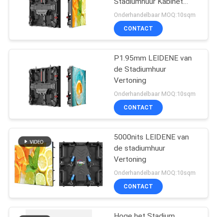
Stadiumhuur Kabinet
Vertonings het Matrijs
Onderhandelbaar MOQ:10sqm
Gegoten Aluminium
CONTACT
P1.95mm LEIDENE van
de Stadiumhuur
Vertoning
Onderhandelbaar MOQ:10sqm
CONTACT
5000nits LEIDENE van
de stadiumhuur
Vertoning
Onderhandelbaar MOQ:10sqm
CONTACT
Hoge het Stadium