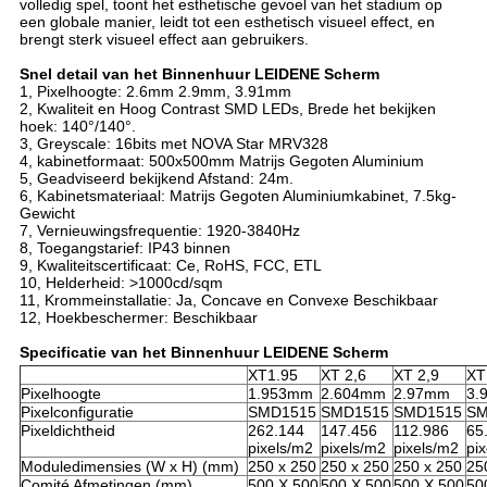
volledig spel, toont het esthetische gevoel van het stadium op 
een globale manier, leidt tot een esthetisch visueel effect, en 
brengt sterk visueel effect aan gebruikers.
Snel detail van het Binnenhuur LEIDENE Scherm
1, Pixelhoogte: 2.6mm 2.9mm, 3.91mm
2, Kwaliteit en Hoog Contrast SMD LEDs, Brede het bekijken
hoek: 140°/140°.
3, Greyscale: 16bits met NOVA Star MRV328
4, kabinetformaat: 500x500mm Matrijs Gegoten Aluminium
5, Geadviseerd bekijkend Afstand: 24m.
6, Kabinetsmateriaal: Matrijs Gegoten Aluminiumkabinet, 7.5kg-
Gewicht
7, Vernieuwingsfrequentie: 1920-3840Hz
8, Toegangstarief: IP43 binnen
9, Kwaliteitscertificaat: Ce, RoHS, FCC, ETL
10, Helderheid: >1000cd/sqm
11, Krommeinstallatie: Ja, Concave en Convexe Beschikbaar
12, Hoekbeschermer: Beschikbaar
Specificatie van het Binnenhuur LEIDENE Scherm
XT1.95
XT 2,6
XT 2,9
XT
Pixelhoogte
1.953mm
2.604mm
2.97mm
3.
Pixelconfiguratie
SMD1515
SMD1515
SMD1515
SM
Pixeldichtheid
262.144
147.456
112.986
65
pixels/m2
pixels/m2
pixels/m2
pi
Moduledimensies (W x H) (mm)
250 x 250
250 x 250
250 x 250
25
Comité Afmetingen (mm)
500 X.500
500 X.500
500 X.500
50