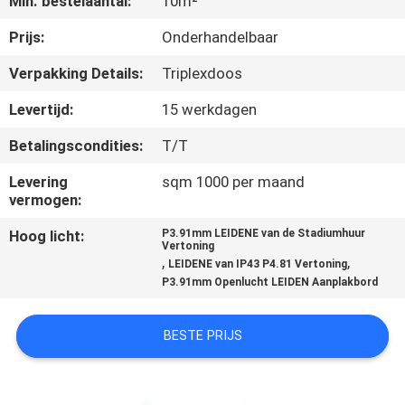
Min. bestelaantal:
10m²
KWALITEITSCONTROLE
Prijs:
Onderhandelbaar
Verpakking Details:
Triplexdoos
NIEUWS
Levertijd:
15 werkdagen
Betalingscondities:
T/T
SITEMAP
Levering
sqm 1000 per maand
vermogen:
PRIVACYBELEID
Hoog licht:
P3.91mm LEIDENE van de Stadiumhuur
Vertoning
,
,
LEIDENE van IP43 P4.81 Vertoning
P3.91mm Openlucht LEIDEN Aanplakbord
BESTE PRIJS