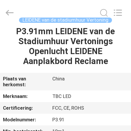
2026
Topbright
Creation
Limited.
All
LEIDENE van de stadiumhuur Vertoning
Rights
Reserved.
P3.91mm LEIDENE van de
HUIS
Stadiumhuur Vertonings
PRODUCTEN
Openlucht LEIDENE
Aanplakbord Reclame
VR-
SHOW
Plaats van
China
herkomst:
ONGEVEER
Merknaam:
TBC LED
ONS
Certificering:
FCC, CE, ROHS
Modelnummer:
P3.91
FABRIEKSREIS