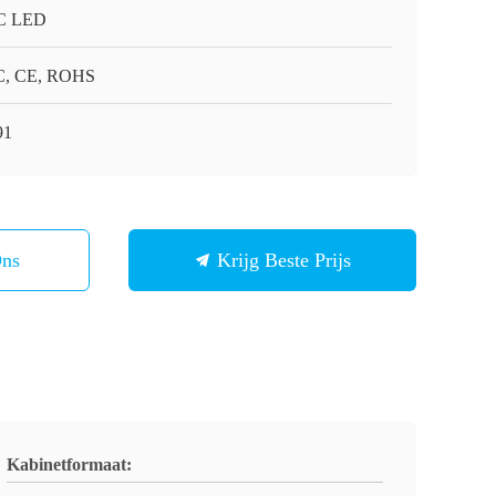
C LED
, CE, ROHS
91
Ons
Krijg Beste Prijs
Kabinetformaat: