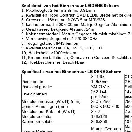
Snel detail van het Binnenhuur LEIDENE Scherm
1, Pixelhoogte: 2.6mm 2.9mm, 3.91mm
2, Kwaliteit en Hoog Contrast SMD LEDs, Brede het bekijke
3, Greyscale: 16bits met NOVA Star MRV328
4, kabinetformaat: 500x500mm Matrijs Gegoten Aluminium
5, Geadviseerd bekijkend Afstand: 24m.
6, Kabinetsmateriaal: Matrijs Gegoten Aluminiumkabinet, 7
7, Vernieuwingsfrequentie
: 1920-3840Hz
8, Toegangstarief: IP43 binnen
9, Kwaliteitscertificaat: Ce, RoHS, FCC, ETL
10, Helderheid: >1000cd/sqm
11, Krommeinstallatie: Ja, Concave en Convexe Beschikba
12, Hoekbeschermer: Beschikbaar
Specificatie van het Binnenhuur LEIDENE Scherm
XT1.95
XT 
Pixelhoogte
1.953mm
2.
Pixelconfiguratie
SMD1515
SM
262.144
147
Pixeldichtheid
pixels/m2
pix
Moduledimensies (W x H) (mm)
250 x 250
250
Comité Afmetingen (mm)
500 X.500 x 80
500
Modules per Kabinet (W x H)
2 x 2
2 x 
Moduleresolutie
128x128
96 
Kabinetsresolutie
256x256
192
Matr
Matrijs Gegoten
Comité Materiaal
Geg