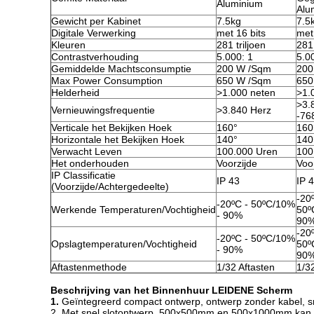
Aluminium
Alu
Gewicht per Kabinet
7.5kg
7.5
Digitale Verwerking
met 16 bits
met
Kleuren
281 triljoen
281 
Contrastverhouding
5.000: 1
5.0
Gemiddelde Machtsconsumptie
200 W /Sqm
200
Max Power Consumption
650 W /Sqm
650
Helderheid
>1.000 neten
>1.
>3.
Vernieuwingsfrequentie
>3.840 Herz
-76
Verticale het Bekijken Hoek
160°
160
Horizontale het Bekijken Hoek
140°
140
Verwacht Leven
100.000 Uren
100
Het onderhouden
Voorzijde
Voo
IP Classificatie
IP 43
IP 
(Voorzijde/Achtergedeelte)
-20
-20ºC - 50ºC/10%
Werkende Temperaturen/Vochtigheid
50º
- 90%
90
-20
-20ºC - 50ºC/10%
Opslagtemperaturen/Vochtigheid
50º
- 90%
90
Aftastenmethode
1/32 Aftasten
1/3
Beschrijving van het Binnenhuur LEIDENE Scherm
1.
Geïntegreerd compact ontwerp, ontwerp zonder kabel, s
2. Met snel slotontwerp, 500x500mm en 500x1000mm kan het