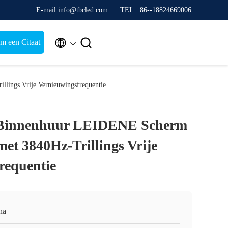
E-mail info@tbcled.com
TEL.: 86--18824669006


m een Citaat
ings Vrije Vernieuwingsfrequentie
 Binnenhuur LEIDENE Scherm
t 3840Hz-Trillings Vrije
requentie
na