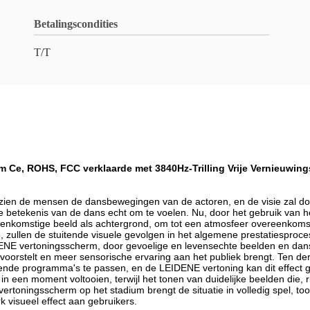
Betalingscondities
T/T
e, ROHS, FCC verklaarde met 3840Hz-Trilling Vrije Vernieuwing
m, zien de mensen de dansbewegingen van de actoren, en de visie zal d
pe betekenis van de dans echt om te voelen. Nu, door het gebruik van 
enkomstige beeld als achtergrond, om tot een atmosfeer overeenkomsti
zullen de stuitende visuele gevolgen in het algemene prestatiesproc
DENE vertoningsscherm, door gevoelige en levensechte beelden en dan
s, voorstelt en meer sensorische ervaring aan het publiek brengt. Ten d
ende programma's te passen, en de LEIDENE vertoning kan dit effect go
n moment voltooien, terwijl het tonen van duidelijke beelden die, rijk
oningsscherm op het stadium brengt de situatie in volledig spel, toon
rk visueel effect aan gebruikers.