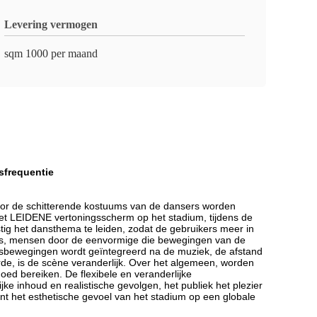
Levering vermogen
sqm 1000 per maand
sfrequentie
oor de schitterende kostuums van de dansers worden 
het LEIDENE vertoningsscherm op het stadium, tijdens de 
g het dansthema te leiden, zodat de gebruikers meer in 
es, mensen door de eenvormige die bewegingen van de 
sbewegingen wordt geïntegreerd na de muziek, de afstand 
erde, is de scène veranderlijk. Over het algemeen, worden 
ed bereiken. De flexibele en veranderlijke 
e inhoud en realistische gevolgen, het publiek het plezier 
t het esthetische gevoel van het stadium op een globale 