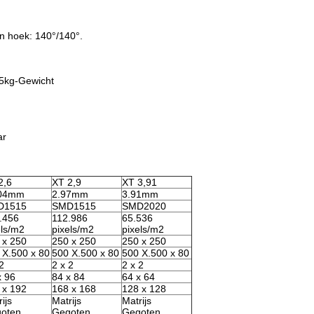
n hoek: 140°/140°.
.5kg-Gewicht
ar
2,6
XT 2,9
XT 3,91
604mm
2.97mm
3.91mm
D1515
SMD1515
SMD2020
.456
112.986
65.536
els/m2
pixels/m2
pixels/m2
 x 250
250 x 250
250 x 250
 X.500 x 80
500 X.500 x 80
500 X.500 x 80
2
2 x 2
2 x 2
x 96
84 x 84
64 x 64
 x 192
168 x 168
128 x 128
ijs
Matrijs
Matrijs
oten
Gegoten
Gegoten