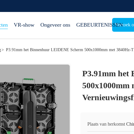
cten
VR-show
Ongeveer ons
GEBEURTENISSEN
Verzoek o
g
>
P3.91mm het Binnenhuur LEIDENE Scherm 500x1000mm met 3840Hz-Trill
P3.91mm het
500x1000mm me
Vernieuwingsf
Plaats van herkomst
Chi