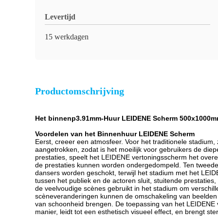
Levertijd
15 werkdagen
Productomschrijving
Het binnenp3.91mm-Huur LEIDENE Scherm 500x1000mm C
Voordelen van het Binnenhuur LEIDENE Scherm
Eerst, creeer een atmosfeer. Voor het traditionele stadiu
aangetrokken, zodat is het moeilijk voor gebruikers de die
prestaties, speelt het LEIDENE vertoningsscherm het overe
de prestaties kunnen worden ondergedompeld. Ten tweede, 
dansers worden geschokt, terwijl het stadium met het LEI
tussen het publiek en de actoren sluit, stuitende prestatie
de veelvoudige scènes gebruikt in het stadium om verschill
scèneveranderingen kunnen de omschakeling van beelden in ee
van schoonheid brengen. De toepassing van het LEIDENE vert
manier, leidt tot een esthetisch visueel effect, en brengt ste