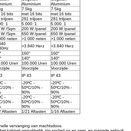
minium
Aluminium
Aluminium
kg
7.5kg
7.5kg
 16 bits
met 16 bits
met 16 bits
triljoen
281 triljoen
281 triljoen
00: 1
5.000: 1
5.000: 1
 W /Sqm
200 W /panel
200 W /panel
 W /Sqm
650 W /panel
650 W /panel
000 neten
>1.000 neten
>1.000 neten
840
>3.840 Herz
>3.840 Herz
80Hz
°
160°
160°
°
140°
140°
.000 Uren
100.000 Uren
100.000 Uren
rzijde
Voorzijde
Voorzijde
43
IP 43
IP 43
ºC -
-20ºC -
-20ºC -
C/10% -
50ºC/10% -
50ºC/10% -
%
90%
90%
ºC -
-20ºC -
-20ºC -
C/10% -
50ºC/10% -
50ºC/10% -
%
90%
90%
2 Aftasten
1/21 Aftasten
1/16 Aftasten
nelle vervanging van machtsdoos.
 kabinet gemakkelijk zijn spclied op en neer, en mengde gebruik.