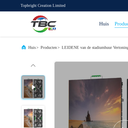
Topbright Creation Limited
Huis
Produ
Huis
>
Producten
>
LEIDENE van de stadiumhuur Vertonin