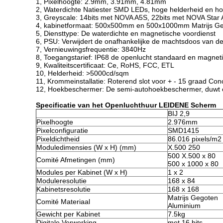
1, Pixelhoogte: 2.9mm, 3.91mm, 4.81mm
2, Waterdichte Natiester SMD LEDs, hoge helderheid en h
3, Greyscale: 14bits met NOVA A5S, 22bits met NOVA Star
4, kabinetformaat: 500x500mm en 500x1000mm Matrijs Ge
5, Diensttype: De waterdichte en magnetische voordienst
6, PSU: Verwijdert de onafhankelijke de machtsdoos van de 
7, Vernieuwingsfrequentie: 3840Hz
8, Toegangstarief: IP68 de openlucht standaard en magnet
9, Kwaliteitscertificaat: Ce, RoHS, FCC, ETL
10, Helderheid: >5000cd/sqm
11, Krommeinstallatie: Roterend slot voor + - 15 graad C
12, Hoekbeschermer: De semi-autohoekbeschermer, duwt e
Specificatie van het Openluchthuur LEIDENE Scherm
BIJ 2,9
Pixelhoogte
2.976mm
Pixelconfiguratie
SMD1415
Pixeldichtheid
86.016 pixels/m2
Moduledimensies (W x H) (mm)
X.500 250
500 X.500 x 80
Comité Afmetingen (mm)
500 x 1000 x 80
Modules per Kabinet (W x H)
1 x 2
Moduleresolutie
168 x 84
Kabinetsresolutie
168 x 168
Matrijs Gegoten
Comité Materiaal
Aluminium
Gewicht per Kabinet
7.5kg
Digitale Verwerking
met 16 bits