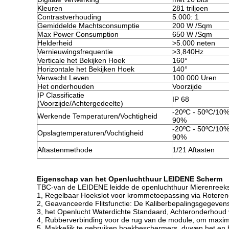
Kleuren
281 triljoen
Contrastverhouding
5.000: 1
Gemiddelde Machtsconsumptie
200 W /Sqm
Max Power Consumption
650 W /Sqm
Helderheid
>5.000 neten
Vernieuwingsfrequentie
>3,840Hz
Verticale het Bekijken Hoek
160°
Horizontale het Bekijken Hoek
140°
Verwacht Leven
100.000 Uren
Het onderhouden
Voorzijde
IP Classificatie
IP 68
(Voorzijde/Achtergedeelte)
-20ºC - 50ºC/10%
Werkende Temperaturen/Vochtigheid
90%
-20ºC - 50ºC/10%
Opslagtemperaturen/Vochtigheid
90%
Aftastenmethode
1/21 Aftasten
Eigenschap van het Openluchthuur LEIDENE Scherm
TBC-van de LEIDENE leidde de openluchthuur Mierenreek
1, Regelbaar Hoekslot voor krommetoepassing via Roteren
2, Geavanceerde Flitsfunctie: De Kaliberbepalingsgegeve
3, het Openlucht Waterdichte Standaard, Achteronderhoud 
4, Rubberverbinding voor de rug van de module, om maxima
5, Makkelijk te gebruiken hoekbeschermers, duwen het en