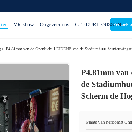
cten
VR-show
Ongeveer ons
GEBEURTENISSEN
Verzoek o
g
>
P4.81mm van de Openlucht LEIDENE van de Stadiumhuur Vernieuwingsfre
P4.81mm van 
de Stadiumhuu
Scherm de Hog
Plaats van herkomst
Chi