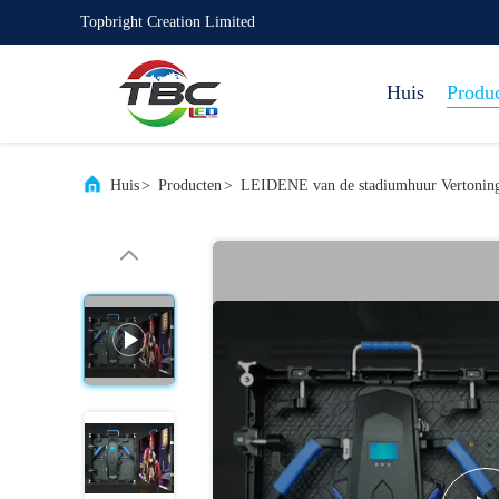
Topbright Creation Limited
Huis
Produ
Huis
>
Producten
>
LEIDENE van de stadiumhuur Vertonin