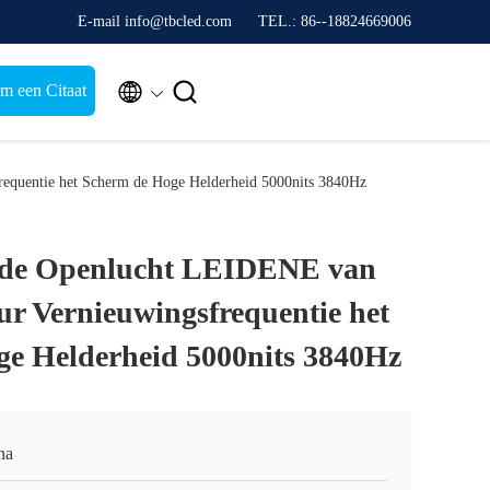
E-mail info@tbcled.com
TEL.: 86--18824669006


m een Citaat
quentie het Scherm de Hoge Helderheid 5000nits 3840Hz
de Openlucht LEIDENE van
r Vernieuwingsfrequentie het
e Helderheid 5000nits 3840Hz
na