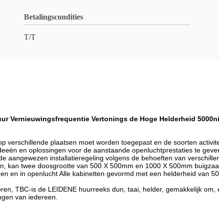
Betalingscondities
T/T
r Vernieuwingsfrequentie Vertonings de Hoge Helderheid 5000n
p verschillende plaatsen moet worden toegepast en de soorten activitei
ideeën en oplossingen voor de aanstaande openluchtprestaties te geven
e aangewezen installatieregeling volgens de behoeften van verschillen
iteiten, kan twee doosgrootte van 500 X 500mm en 1000 X 500mm buigz
n en in openlucht Alle kabinetten gevormd met een helderheid van 5000 
toren, TBC-is de LEIDENE huurreeks dun, taai, helder, gemakkelijk om, 
ngen van iedereen.