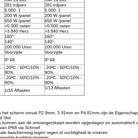
281 triljoen
281 triljoen
5.000: 1
5.000: 1
200 W /panel
200 W /panel
650 W /panel
650 W /panel
>5.000 neten
>5.000 neten
>3.840 Herz
>3.840 Herz
160°
160°
140°
140°
100.000 Uren
100.000 Uren
Voorzijde
Voorzijde
IP 68
IP 68
 -
-20ºC - 50ºC/10% -
-20ºC - 50ºC/10% -
90%
90%
 -
-20ºC - 50ºC/10% -
-20ºC - 50ºC/10% -
90%
90%
1/13 Aftasten
1/16 Aftasten
s het scherm omvat P2.9mm, 3.91mm en P4.81mm-zijn de Eigenschap
d Slot
ns kunnen aan de ontvangerskaart worden opgeslagen en automatisch 
van IP68 via Schroef
le bescherming tegen regen of vochtigheid te creëren
 bevrijde hoekbeschermer