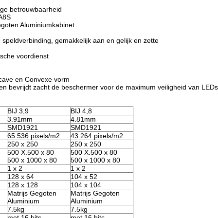
oge betrouwbaarheid
 A8S
goten Aluminiumkabinet
speldverbinding, gemakkelijk aan en gelijk en zette
ische voordienst
oncave en Convexe vorm
n bevrijdt zacht de beschermer voor de maximum veiligheid van LEDs
BIJ 3,9
BIJ 4,8
3.91mm
4.81mm
SMD1921
SMD1921
65.536 pixels/m2
43.264 pixels/m2
250 x 250
250 x 250
500 X.500 x 80
500 X.500 x 80
500 x 1000 x 80
500 x 1000 x 80
1 x 2
1 x 2
128 x 64
104 x 52
128 x 128
104 x 104
Matrijs Gegoten
Matrijs Gegoten
Aluminium
Aluminium
7.5kg
7.5kg
met 16 bits
met 16 bits