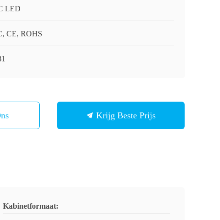
C LED
, CE, ROHS
81
Ons
Krijg Beste Prijs
Kabinetformaat: