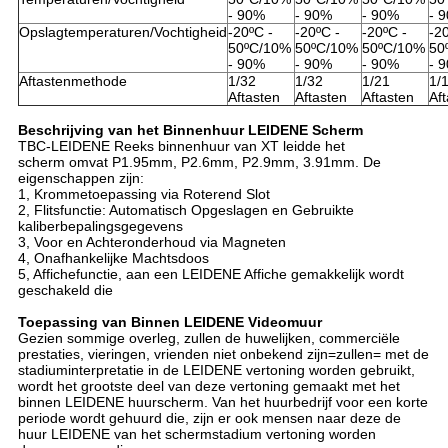
- 90%
- 90%
- 90%
- 
Opslagtemperaturen/Vochtigheid
-20ºC -
-20ºC -
-20ºC -
-2
50ºC/10%
50ºC/10%
50ºC/10%
50
- 90%
- 90%
- 90%
- 
Aftastenmethode
1/32
1/32
1/21
1/
Aftasten
Aftasten
Aftasten
Af
Beschrijving van het Binnenhuur LEIDENE Scherm
TBC-LEIDENE Reeks binnenhuur van XT leidde het
scherm omvat P1.95mm, P2.6mm, P2.9mm, 3.91mm. De
eigenschappen zijn:
1, Krommetoepassing via Roterend Slot
2, Flitsfunctie: Automatisch Opgeslagen en Gebruikte
kaliberbepalingsgegevens
3, Voor en Achteronderhoud via Magneten
4, Onafhankelijke Machtsdoos
5, Affichefunctie, aan een LEIDENE Affiche gemakkelijk wordt
geschakeld die
Toepassing van Binnen LEIDENE Videomuur
Gezien sommige overleg, zullen de huwelijken, commerciële
prestaties, vieringen, vrienden niet onbekend zijn=zullen= met de
stadiuminterpretatie in de LEIDENE vertoning worden gebruikt,
wordt het grootste deel van deze vertoning gemaakt met het
binnen LEIDENE huurscherm. Van het huurbedrijf voor een korte
periode wordt gehuurd die, zijn er ook mensen naar deze de
huur LEIDENE van het schermstadium vertoning worden