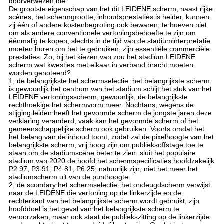
doorverwezen die.
De grootste eigenschap van het dit LEIDENE scherm, naast rijke
scènes, het schermgrootte, inhoudsprestaties is helder, kunnen
zij één of andere kostenbegroting ook bewaren, te hoeven niet
om als andere conventionele vertoningsbehoefte te zijn om
éénmalig te kopen, slechts in de tijd van de stadiuminterpretatie
moeten huren om het te gebruiken, zijn essentiële commerciële
prestaties. Zo, bij het kiezen van zou het stadium LEIDENE
scherm wat kwesties met elkaar in verband bracht moeten
worden genoteerd?
1, de belangrijkste het schermselectie: het belangrijkste scherm
is gewoonlijk het centrum van het stadium schijt het stuk van het
LEIDENE vertoningsscherm, gewoonlijk, de belangrijkste
rechthoekige het schermvorm meer. Nochtans, wegens de
stijging leiden heeft het gevormde scherm de jongste jaren deze
verklaring veranderd, vaak kan het gevormde scherm of het
gemeenschappelijke scherm ook gebruiken. Voorts omdat het
het belang van de inhoud toont, zodat zal de pixelhoogte van het
belangrijkste scherm, vrij hoog zijn om publieksoffstage toe te
staan om de stadiumscène beter te zien. sluit het populaire
stadium van 2020 de hoofd het schermspecificaties hoofdzakelijk
P2.97, P3.91, P4.81, P6.25, natuurlijk zijn, niet het meer het
stadiumscherm uit van de punthoogte.
2, de scondary het schermselectie: het ondeugdscherm verwijst
naar de LEIDENE die vertoning op de linkerzijde en de
rechterkant van het belangrijkste scherm wordt gebruikt, zijn
hoofddoel is het geval van het belangrijkste scherm te
veroorzaken, maar ook staat de publiekszitting op de linkerzijde