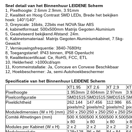
Snel detail van het Binnenhuur LEIDENE Scherm
1, Pixelhoogte: 2.6mm 2.9mm, 3.91mm
2, Kwaliteit en Hoog Contrast SMD LEDs, Brede het bekijken
hoek: 140°/140°.
3, Greyscale: 16bits, 22bits met NOVA Star A8S
4, kabinetformaat: 500x500mm Matrijs Gegoten Aluminium
5, Geadviseerd bekijkend Afstand: 24m.
6, Kabinetsmateriaal: Matrijs Gegoten Aluminiumkabinet, 7.5kg-
Gewicht
7, Vernieuwingsfrequentie: 3840-7680Hz
8, Toegangstarief: IP43 binnen, IP68 Openlucht
9, Kwaliteitscertificaat: Ce, RoHS, FCC, ETL
10, Helderheid: >1000cd/sqm
11, Krommeinstallatie: Ja, Concave en Convexe Beschikbaar
12, Hoekbeschermer: Ja, semi-Autohoekbeschermer
Specificatie van het Binnenhuur LEIDENE Scherm
XT1.95
XT 2,6
XT 2,9
XT
Pixelhoogte
1.953mm
2.604mm
2.97mm
3.
Pixelconfiguratie
SMD1515
SMD1515
SMD1515
SM
Pixeldichtheid
262.144
147.456
112.986
65
pixels/m2
pixels/m2
pixels/m2
pi
Moduledimensies (W x H) (mm)
250 x 250
250 x 250
250 x 250
25
Comité Afmetingen (mm)
500 X.500
500 X.500
500 X.500
50
x 80
x 80
x 80
x 
Modules per Kabinet (W x H)
2 x 2
2 x 2
2 x 2
2 x
Moduleresolutie
128x128
96 x 96
84 x 84
64