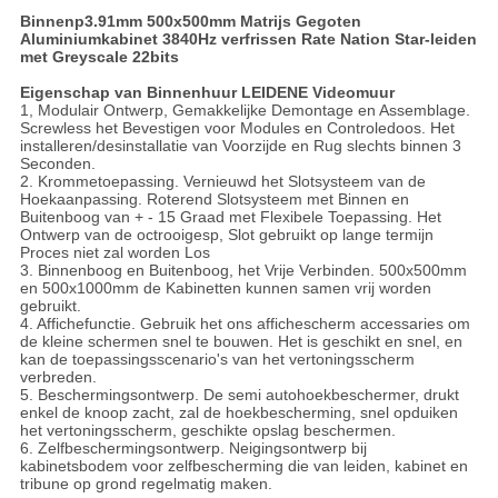
Binnenp3.91mm 500x500mm Matrijs Gegoten
Aluminiumkabinet 3840Hz verfrissen Rate Nation Star-leiden
met Greyscale 22bits
Eigenschap van Binnenhuur LEIDENE Videomuur
1, Modulair Ontwerp, Gemakkelijke Demontage en Assemblage.
Screwless het Bevestigen voor Modules en Controledoos. Het
installeren/desinstallatie van Voorzijde en Rug slechts binnen 3
Seconden.
2. Krommetoepassing. Vernieuwd het Slotsysteem van de
Hoekaanpassing. Roterend Slotsysteem met Binnen en
Buitenboog van + - 15 Graad met Flexibele Toepassing. Het
Ontwerp van de octrooigesp, Slot gebruikt op lange termijn
Proces niet zal worden Los
3. Binnenboog en Buitenboog, het Vrije Verbinden. 500x500mm
en 500x1000mm de Kabinetten kunnen samen vrij worden
gebruikt.
4. Affichefunctie. Gebruik het ons affichescherm accessaries om
de kleine schermen snel te bouwen. Het is geschikt en snel, en
kan de toepassingsscenario's van het vertoningsscherm
verbreden.
5. Beschermingsontwerp. De semi autohoekbeschermer, drukt
enkel de knoop zacht, zal de hoekbescherming, snel opduiken
het vertoningsscherm, geschikte opslag beschermen.
6. Zelfbeschermingsontwerp. Neigingsontwerp bij
kabinetsbodem voor zelfbescherming die van leiden, kabinet en
tribune op grond regelmatig maken.