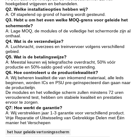
hoekgebied vrijgeven en behandelen.
Q2.
Welke installatieopties hebben wij?
A: Of stapelend op grond of haning wordt gesteund.
Q3.
Hebt u om het even welke MOQ-grens voor geleide het
schermorde?
A: Lage MOQ, de modules of de volledige het schermorde zijn al
onthaal.
Q4.
Wat is de verzendwijze?
A: Luchtvracht, overzees en treinvervoer volgens verschillend
gebied.
Q5.
Wat is de betalingswijze?
A: Meestal keuren wij telegrafische overdracht, 50% vóór
productie en 50%-saldo goed vóór verzending.
Q6.
Hoe controleert u de productiekwaliteit?
A: Wij beheren kwaliteit die van inkomend materiaal, alle leds
beginnen, worden ICs en PSU pre-geïnspecteerd dan gaan naar
de productielijn.
De modules en het volledige scherm zullen minstens 72 uren
verouderend test, hebben om stabiele kwaliteit en prestaties
ervoor te zorgen.
Q7: Hoe werkt de garantie?
A: Wij verstrekken jaar 1-3 garantie voor verschillend product.
Vrije Reparatie of Uitwisseling van Gebrekkige Delen met Één
manier het Verschepen
het huur geleide vertoningsscherm