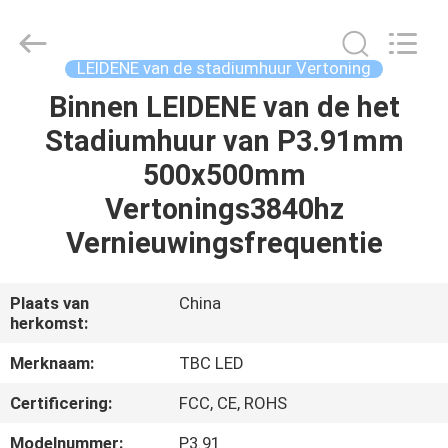
2026
Topbright
Creation
Limited.
All
LEIDENE van de stadiumhuur Vertoning
Rights
Reserved.
Binnen LEIDENE van de het
HUIS
Stadiumhuur van P3.91mm
PRODUCTEN
500x500mm
Vertonings3840hz
VR-
Vernieuwingsfrequentie
SHOW
Plaats van
China
herkomst:
ONGEVEER
ONS
Merknaam:
TBC LED
Certificering:
FCC, CE, ROHS
FABRIEKSREIS
Modelnummer:
P3.91