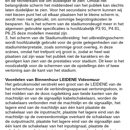
en de rechterkant toe om duidelijker te zien. Omdat het
belangrijkste scherm het middendeel van het publiek kan slechts
laten duidelijker te zien. Voor het secundaire scherm kunnen wij
niet kiezen punt het uit elkaar plaatsen het te kleine scherm is,
wordt men niet gebruikt, om sommige begrotingskosten te
besparen. Nu is het scherm van de stadiumondeugd meer in het
algemeen gebruikte specificaties is hoofdzakelijk P3.91, P4.81,
P6.25 deze modellen meestal zijn.
3, het scherm van de Stadiumuitbreiding: het uitbreidingsscherm
wordt hoofdzakelijk gebruikt voor de grote gelegenheden van de
stadiuminterpretatie, zoals sommige groot overleg, in deze
scènes, omdat het trefpunt vrij groot is, zodat er heel wat
plaatsen zal zijn waar het publiek niet de karakters en de
gevolgen kan zien van de prestaties voor stadium. Dit keer is het
noodzakelijk voor de schermen van de opstellings één of twee
vertoning aan de kant van het stadium.
Voordelen van Binnenhuur LEIDENE Videomuur
Het gebruiksmodel verstrekt een groot van de LEIDENE van de
het schermhuur snel de verbindingsapparaat vertoningsdoos, in
het midden van de doos rugdekking aan beide kanten van de
machtslijn en van de signaallijn kabelschakelaars, worden de
schakelaars verbonden met de machtslijn en de signaallijn, het
lagere eind van de machtslijn aan één kant plaatste de
schakelaar van de inputmacht, plaatste het lagere eind van de
machtslijn op de overeenkomstige overkant de schakelaar van
de outputmacht, plaatste het lagere eind van de signaallijn aan
één kant de schakelaar van het inputsignaal, plaatste de