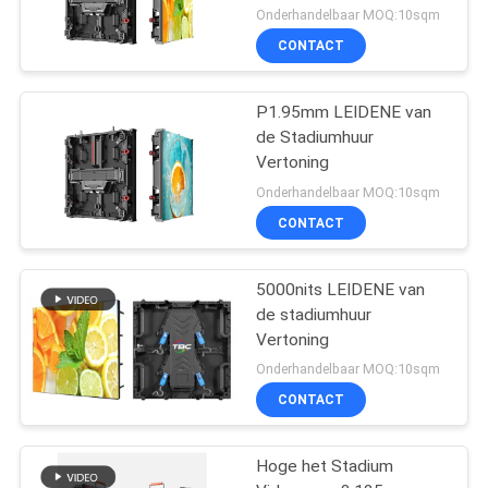
Vertonings het Matrijs
Onderhandelbaar MOQ:10sqm
Gegoten Aluminium
CONTACT
P1.95mm LEIDENE van
de Stadiumhuur
Vertoning
Onderhandelbaar MOQ:10sqm
CONTACT
5000nits LEIDENE van
de stadiumhuur
Vertoning
Onderhandelbaar MOQ:10sqm
CONTACT
Hoge het Stadium