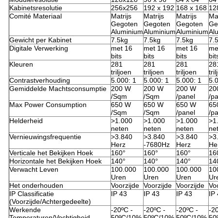
Kabinetsresolutie
256x256
192 x 192
168 x 168
12
Comité Materiaal
Matrijs
Matrijs
Matrijs
Mat
Gegoten
Gegoten
Gegoten
Ge
Aluminium
Aluminium
Aluminium
Al
Gewicht per Kabinet
7.5kg
7.5kg
7.5kg
7.
Digitale Verwerking
met 16
met 16
met 16
me
bits
bits
bits
bit
Kleuren
281
281
281
28
triljoen
triljoen
triljoen
tri
Contrastverhouding
5.000: 1
5.000: 1
5.000: 1
5.
Gemiddelde Machtsconsumptie
200 W
200 W
200 W
20
/Sqm
/Sqm
/panel
/p
Max Power Consumption
650 W
650 W
650 W
65
/Sqm
/Sqm
/panel
/p
Helderheid
>1.000
>1.000
>1.000
>1
neten
neten
neten
ne
Vernieuwingsfrequentie
>3.840
>3.840
>3.840
>3
Herz
-7680Hz
Herz
He
Verticale het Bekijken Hoek
160°
160°
160°
16
Horizontale het Bekijken Hoek
140°
140°
140°
14
Verwacht Leven
100.000
100.000
100.000
10
Uren
Uren
Uren
Ur
Het onderhouden
Voorzijde
Voorzijde
Voorzijde
Vo
IP Classificatie
IP 43
IP 43
IP 43
IP
(Voorzijde/Achtergedeelte)
Werkende
-20ºC -
-20ºC -
-20ºC -
-2
Temperaturen/Vochtigheid
50ºC/10%
50ºC/10%
50ºC/10%
50