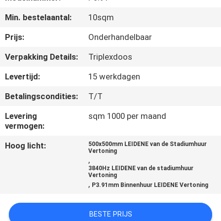
Min. bestelaantal:
10sqm
KWALITEITSCONTROLE
Prijs:
Onderhandelbaar
NIEUWS
Verpakking Details:
Triplexdoos
Levertijd:
15 werkdagen
SITEMAP
Betalingscondities:
T/T
PRIVACYBELEID
Levering
sqm 1000 per maand
vermogen:
Hoog licht:
500x500mm LEIDENE van de Stadiumhuur
Vertoning
,
3840Hz LEIDENE van de stadiumhuur
Vertoning
,
P3.91mm Binnenhuur LEIDENE Vertoning
BESTE PRIJS