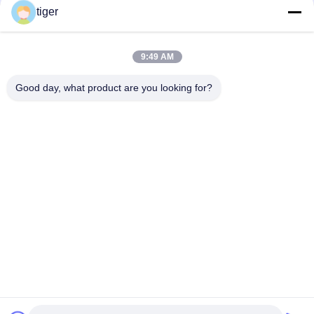
tiger
LEIDENE van SMD2121 HD 4K Videomuur met Matrijs Gegoten
Aluminiumkabinet 640x480mm
9:49 AM
Vaste P3mm 576x576mm Binnen LEIDENE Videomuur3840hz
Vernieuwingsfrequentie
Good day, what product are you looking for?
populaire categorieën
Alle
HD LEIDENE 
COB LED-Scherm
Vertoning
LEIDENE 
LEIDENE Van De 
Reclamevertoning
Stadiumhuur 
Vertoning
LEIDENE Van De 
Geleide 
Stadionperimeter 
Netwerkvertoning
Vertoning
Volledige Kleuren 
SMD-LEIDENE 
LEIDENE Vertoning
Vertoning