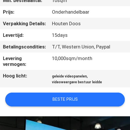
Min. bestelaantal:
10sqm
KWALITEITSCONTROLE
Prijs:
Onderhandelbaar
Verpakking Details:
Houten Doos
NIEUWS
Levertijd:
15days
Betalingscondities:
T/T, Western Union, Paypal
SITEMAP
Levering
10,000sqm/month
vermogen:
PRIVACYBELEID
Hoog licht:
,
geleide videopanelen
videoweergave bestuur leidde
BESTE PRIJS