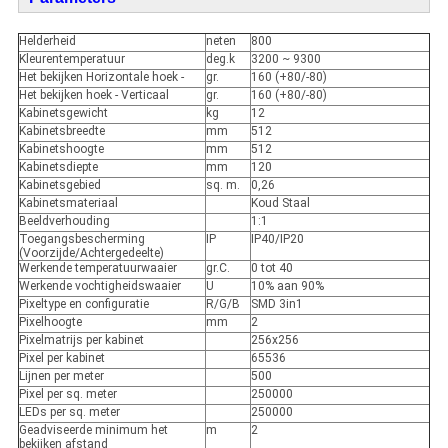
Helderheid
neten
800
Kleurentemperatuur
deg.k
3200 ~ 9300
Het bekijken Horizontale hoek -
gr.
160 (+80/-80)
Het bekijken hoek - Verticaal
gr.
160 (+80/-80)
Kabinetsgewicht
kg
12
Kabinetsbreedte
mm
512
Kabinetshoogte
mm
512
Kabinetsdiepte
mm
120
Kabinetsgebied
sq. m.
0,26
Kabinetsmateriaal
Koud Staal
Beeldverhouding
1:1
Toegangsbescherming
IP
IP40/IP20
(Voorzijde/Achtergedeelte)
Werkende temperatuurwaaier
gr.C.
0 tot 40
Werkende vochtigheidswaaier
U
10% aan 90%
Pixeltype en configuratie
R/G/B
SMD 3in1
Pixelhoogte
mm
2
Pixelmatrijs per kabinet
256x256
Pixel per kabinet
65536
Lijnen per meter
500
Pixel per sq. meter
250000
LEDs per sq. meter
250000
Geadviseerde minimum het
m
2
bekijken afstand