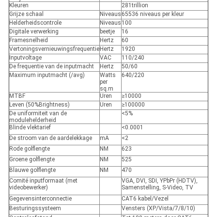
Kleuren
281trillion
Grijze schaal
Niveaus
65536 niveaus per kleur
Helderheidscontrole
Niveaus
100
Digitale verwerking
beetje
16
Framesnelheid
Hertz
60
Vertoningsvernieuwingsfrequentie
Hertz
1920
Inputvoltage
VAC
110/240
De frequentie van de inputmacht
Hertz
50/60
Maximum inputmacht (/avg)
Watts
640/220
per
sq.m
MTBF
Uren
≥10000
Leven (50%Brightness)
Uren
≥100000
De uniformiteit van de
<5%
modulehelderheid
Blinde vlektarief
<0.0001
De stroom van de aardelekkage
mA
<2
Rode golflengte
NM
623
Groene golflengte
NM
525
Blauwe golflengte
NM
470
Comité inputformaat (met
VGA, DVI, SDI, YPbPr (HDTV),
videobewerker)
Samenstelling, S-Video, TV
Gegevensinterconnectie
CAT6 kabel/Vezel
Besturingssysteem
Vensters (XP/Vista/7/8/10)