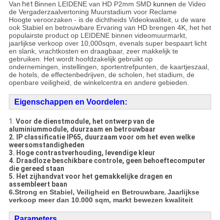
Van
het
Binnen LEIDENE van HD P2mm SMD
kunnen
de Video
de Vergaderzaalvertoning Muurstadium voor Reclame
Hoogte veroorzaken - is de dichtheids Videokwaliteit, u de ware
ook Stabiel en betrouwbare Ervaring van HD brengen 4K, het het
populairste product op LEIDENE binnen videomuurmarkt,
jaarlijkse verkoop over 10,000sqm, evenals super bespaart licht
en slank, vrachtkosten en draagbaar, zeer makkelijk te
gebruiken. Het wordt hoofdzakelijk gebruikt op
ondernemingen, instellingen, sportentrefpunten, de kaartjeszaal,
de hotels, de effectenbedrijven, de scholen, het stadium, de
openbare veiligheid, de winkelcentra en andere gebieden.
Eigenschappen en Voordelen:
1.
Voor de dienstmodule, het ontwerp van de
aluminiummodule, duurzaam en betrouwbaar
2. IP classificatie IP65, duurzaam voor om het even welke
weersomstandigheden
3. Hoge contrastverhouding, levendige kleur
4. Draadloze beschikbare controle, geen behoeftecomputer
die gereed staan
5. Het zijhandvat voor het gemakkelijke dragen en
assembleert baan
6.Strong en Stabiel, Veiligheid en Betrouwbare
,
Jaarlijkse
verkoop meer dan 10.000 sqm, markt bewezen kwaliteit
Parameters