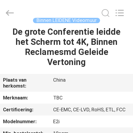
2026
Topbright
Creation
Limited.
All
Binnen LEIDENE Videomuur
Rights
Reserved.
De grote Conferentie leidde
HUIS
het Scherm tot 4K, Binnen
PRODUCTEN
Reclamesmd Geleide
Vertoning
VR-
SHOW
Plaats van
China
herkomst:
ONGEVEER
Merknaam:
TBC
ONS
Certificering:
CE-EMC, CE-LVD, RoHS, ETL, FCC
Modelnummer:
E2i
FABRIEKSREIS