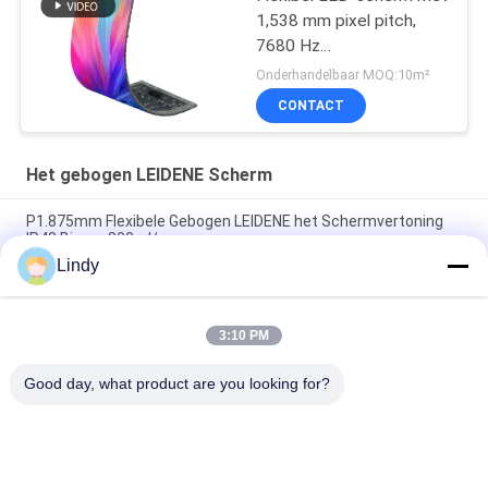
1,538 mm pixel pitch,
7680 Hz
verversingssnelheid en
Onderhandelbaar MOQ:10m²
frontonderhoud voor
CONTACT
Ultra-HD gebogen
displays
Het gebogen LEIDENE Scherm
P1.875mm Flexibele Gebogen LEIDENE het Schermvertoning
IP43 Binnen800cd/sqm
Lindy
240x120mm het P3mm Gebogen Geleide Vertoningsscherm
3840 Hoge Vernieuwingsfrequentie
3:10 PM
Zachte Naadloze Gebogen LEIDENE van 3840Hz het
Schermp2mm 240x120mm Energie - besparing
Good day, what product are you looking for?
populaire categorieën
Alle