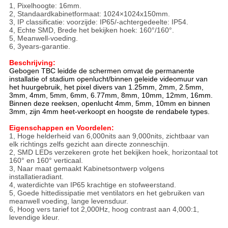
1, Pixelhoogte: 16mm.
2, Standaardkabinetformaat: 1024×1024x150mm.
3, IP classificatie: voorzijde: IP65/-achtergedeelte: IP54.
4, Echte SMD, Brede het bekijken hoek: 160°/160°.
5, Meanwell-voeding.
6, 3years-garantie.
Beschrijving:
Gebogen TBC leidde de schermen omvat de permanente
installatie of stadium openlucht/binnen geleide videomuur van
het huurgebruik, het pixel divers van 1.25mm, 2mm, 2.5mm,
3mm, 4mm, 5mm, 6mm, 6.77mm, 8mm, 10mm, 12mm, 16mm.
Binnen deze reeksen, openlucht 4mm, 5mm, 10mm en binnen
3mm, zijn 4mm heet-verkoopt en hoogste de rendabele types.
Eigenschappen
en Voordelen
:
1, Hoge helderheid van 6,000nits aan 9,000nits, zichtbaar van
elk richtings zelfs gezicht aan directe zonneschijn.
2, SMD LEDs verzekeren grote het bekijken hoek, horizontaal tot
160° en 160° verticaal.
3, Naar maat gemaakt Kabinetsontwerp volgens
installatieradiant.
4, waterdichte van IP65 krachtige en stofweerstand.
5, Goede hittedissipatie met ventilators en het gebruiken van
meanwell voeding, lange levensduur.
6, Hoog vers tarief tot 2,000Hz, hoog contrast aan 4,000:1,
levendige kleur.