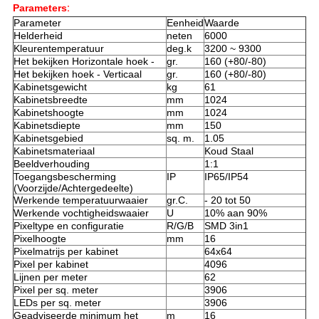
Parameters
:
Parameter
Eenheid
Waarde
Helderheid
neten
6000
Kleurentemperatuur
deg.k
3200 ~ 9300
Het bekijken Horizontale hoek -
gr.
160 (+80/-80)
Het bekijken hoek - Verticaal
gr.
160 (+80/-80)
Kabinetsgewicht
kg
61
Kabinetsbreedte
mm
1024
Kabinetshoogte
mm
1024
Kabinetsdiepte
mm
150
Kabinetsgebied
sq. m.
1.05
Kabinetsmateriaal
Koud Staal
Beeldverhouding
1:1
Toegangsbescherming
IP
IP65/IP54
(Voorzijde/Achtergedeelte)
Werkende temperatuurwaaier
gr.C.
- 20 tot 50
Werkende vochtigheidswaaier
U
10% aan 90%
Pixeltype en configuratie
R/G/B
SMD 3in1
Pixelhoogte
mm
16
Pixelmatrijs per kabinet
64x64
Pixel per kabinet
4096
Lijnen per meter
62
Pixel per sq. meter
3906
LEDs per sq. meter
3906
Geadviseerde minimum het
m
16