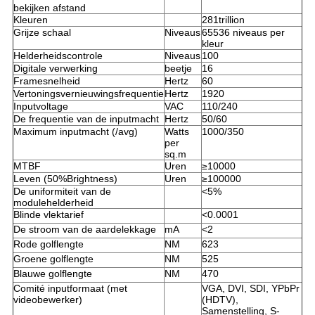
bekijken afstand
Kleuren
281trillion
Grijze schaal
Niveaus
65536 niveaus per
kleur
Helderheidscontrole
Niveaus
100
Digitale verwerking
beetje
16
Framesnelheid
Hertz
60
Vertoningsvernieuwingsfrequentie
Hertz
1920
Inputvoltage
VAC
110/240
De frequentie van de inputmacht
Hertz
50/60
Maximum inputmacht (/avg)
Watts
1000/350
per
sq.m
MTBF
Uren
≥10000
Leven (50%Brightness)
Uren
≥100000
De uniformiteit van de
<5%
modulehelderheid
Blinde vlektarief
<0.0001
De stroom van de aardelekkage
mA
<2
Rode golflengte
NM
623
Groene golflengte
NM
525
Blauwe golflengte
NM
470
Comité inputformaat (met
VGA, DVI, SDI, YPbPr
videobewerker)
(HDTV),
Samenstelling, S-