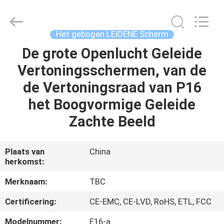
2026
Topbright
Creation
Limited.
All
Het gebogen LEIDENE Scherm
Rights
Reserved.
De grote Openlucht Geleide
HUIS
Vertoningsschermen, van de
PRODUCTEN
de Vertoningsraad van P16
het Boogvormige Geleide
VR-
Zachte Beeld
SHOW
Plaats van
China
herkomst:
ONGEVEER
ONS
Merknaam:
TBC
Certificering:
CE-EMC, CE-LVD, RoHS, ETL, FCC
FABRIEKSREIS
Modelnummer:
E16-a