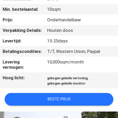
Min. bestelaantal:
10sqm
KWALITEITSCONTROLE
Prijs:
Onderhandelbaar
NIEUWS
Verpakking Details:
Houten doos
Levertijd:
15-25days
SITEMAP
Betalingscondities:
T/T, Western Union, Paypal
PRIVACYBELEID
Levering
10,000sqm/month
vermogen:
Hoog licht:
,
gebogen geleide vertoning
gebogen geleide monitor
BESTE PRIJS