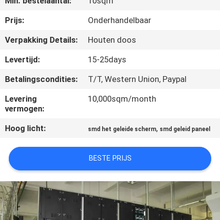
Min. bestelaantal:
10sqm
KWALITEITSCONTROLE
Prijs:
Onderhandelbaar
Verpakking Details:
Houten doos
NIEUWS
Levertijd:
15-25days
Betalingscondities:
T/T, Western Union, Paypal
SITEMAP
Levering
10,000sqm/month
vermogen:
PRIVACYBELEID
Hoog licht:
,
smd het geleide scherm
smd geleid paneel
BESTE PRIJS