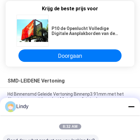
Krijg de beste prijs voor
P10 de Openlucht Volledige
Digitale Aanplakborden van de
Kleurensmd Geleide Vertoning
met Staalkabinet
Doorgaan
SMD-LEIDENE Vertoning
Hd Binnensmd Geleide Vertoning Binnenp3.91mm met het
Aluminiumcomité van het Matrijzenafgietsel
Lindy
Binnen Uiterst dunne Geleide het Schermachtergrond van
Smd Stadium met 4.81mm Pixel
8:32 AM
P5 het Comité van de Aluminium installeert de Smd Geleide
Vertoning Volledige Gemakkelijke Kleur voor Openbare ruimten