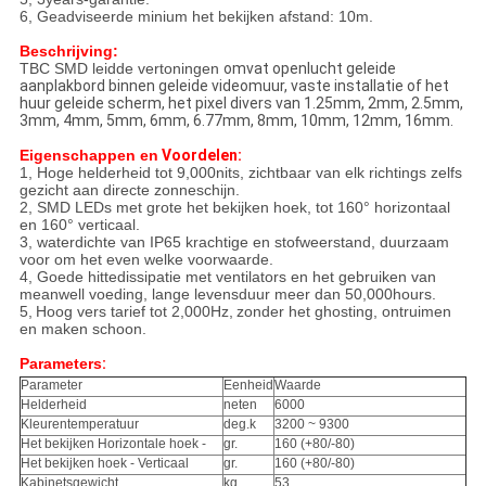
6, Geadviseerde minium het bekijken afstand: 10m.
Beschrijving:
TBC SMD leidde vertoningen
omvat openlucht geleide
aanplakbord binnen geleide videomuur, vaste installatie of het
huur geleide scherm, het pixel divers van 1.25mm, 2mm, 2.5mm,
3mm, 4mm, 5mm, 6mm, 6.77mm, 8mm, 10mm, 12mm, 16mm.
Eigenschappen
en
Voordelen:
1, Hoge helderheid tot 9,000nits, zichtbaar van elk richtings zelfs
gezicht aan directe zonneschijn.
2, SMD LEDs met grote het bekijken hoek, tot 160° horizontaal
en 160° verticaal.
3, waterdichte van IP65 krachtige en stofweerstand, duurzaam
voor om het even welke voorwaarde.
4, Goede hittedissipatie met ventilators en het gebruiken van
meanwell voeding, lange levensduur meer dan 50,000hours.
5,
Hoog vers tarief tot 2,000Hz,
zonder het ghosting, ontruimen
en maken schoon.
Parameters
:
Parameter
Eenheid
Waarde
Helderheid
neten
6000
Kleurentemperatuur
deg.k
3200 ~ 9300
Het bekijken Horizontale hoek -
gr.
160 (+80/-80)
Het bekijken hoek - Verticaal
gr.
160 (+80/-80)
Kabinetsgewicht
kg
53