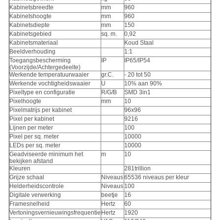
Kabinetsbreedte
mm
960
Kabinetshoogte
mm
960
Kabinetsdiepte
mm
150
Kabinetsgebied
sq. m.
0,92
Kabinetsmateriaal
Koud Staal
Beeldverhouding
1:1
Toegangsbescherming
IP
IP65/IP54
(Voorzijde/Achtergedeelte)
Werkende temperatuurwaaier
gr.C.
- 20 tot 50
Werkende vochtigheidswaaier
U
10% aan 90%
Pixeltype en configuratie
R/G/B
SMD 3in1
Pixelhoogte
mm
10
Pixelmatrijs per kabinet
96x96
Pixel per kabinet
9216
Lijnen per meter
100
Pixel per sq. meter
10000
LEDs per sq. meter
10000
Geadviseerde minimum het
m
10
bekijken afstand
Kleuren
281trillion
Grijze schaal
Niveaus
65536 niveaus per kleur
Helderheidscontrole
Niveaus
100
Digitale verwerking
beetje
16
Framesnelheid
Hertz
60
Vertoningsvernieuwingsfrequentie
Hertz
1920