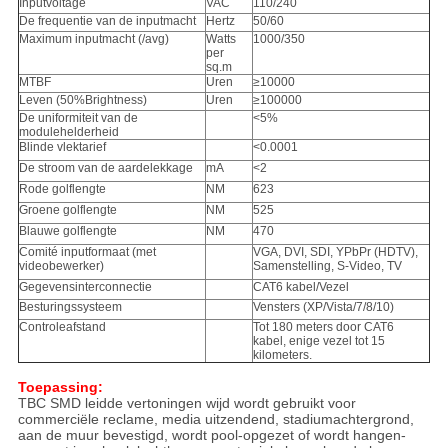
Inputvoltage
VAC
110/240
De frequentie van de inputmacht
Hertz
50/60
Maximum inputmacht (/avg)
Watts
1000/350
per
sq.m
MTBF
Uren
≥10000
Leven (50%Brightness)
Uren
≥100000
De uniformiteit van de
<5%
modulehelderheid
Blinde vlektarief
<0.0001
De stroom van de aardelekkage
mA
<2
Rode golflengte
NM
623
Groene golflengte
NM
525
Blauwe golflengte
NM
470
Comité inputformaat (met
VGA, DVI, SDI, YPbPr (HDTV),
videobewerker)
Samenstelling, S-Video, TV
Gegevensinterconnectie
CAT6 kabel/Vezel
Besturingssysteem
Vensters (XP/Vista/7/8/10)
Controleafstand
Tot 180 meters door CAT6
kabel, enige vezel tot 15
kilometers.
Toepassing:
TBC SMD leidde vertoningen wijd wordt gebruikt voor
commerciële reclame, media uitzendend, stadiumachtergrond,
aan de muur bevestigd, wordt pool-opgezet of wordt hangen-