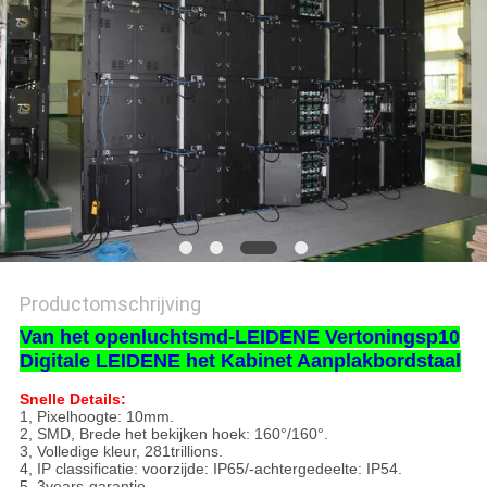
Productomschrijving
Van het openluchtsmd-LEIDENE Vertoningsp10
Digitale LEIDENE het Kabinet Aanplakbordstaal
Snelle Details:
1, Pixelhoogte: 10mm.
2, SMD, Brede het bekijken hoek: 160°/160°.
3, Volledige kleur, 281trillions.
4, IP classificatie: voorzijde: IP65/-achtergedeelte: IP54.
5, 3years-garantie.