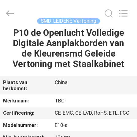
2026
Topbright
Creation
Limited.
All
SMD-LEIDENE Vertoning
Rights
Reserved.
P10 de Openlucht Volledige
HUIS
Digitale Aanplakborden van
PRODUCTEN
de Kleurensmd Geleide
Vertoning met Staalkabinet
VR-
SHOW
Plaats van
China
herkomst:
ONGEVEER
Merknaam:
TBC
ONS
Certificering:
CE-EMC, CE-LVD, RoHS, ETL, FCC
Modelnummer:
E10-a
FABRIEKSREIS